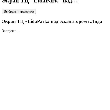
Экран ТЦ "LidaPark" над…
НА LED ЭКРАНАХ
Выбрать параметры
Экран ТЦ «LidaPark» над эскалатором г.Лида
Загрузка...