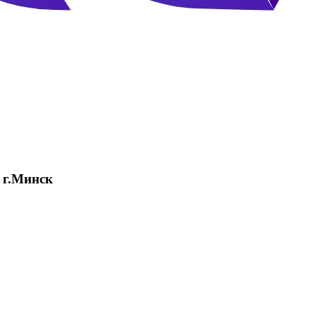
екл
я г.Минск