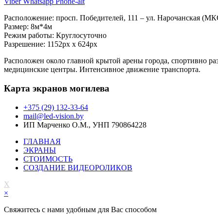
Viber
Whatsapp
Phone-alt
Расположение: просп. Победителей, 111 – ул. Нарочанская (
Размер: 8м*4м
Режим работы: Круглосуточно
Разрешение: 1152px х 624px
Расположен около главной крытой арены города, спортивно ра
медицинские центры. Интенсивное движение транспорта.
Карта экранов могилева
+375 (29) 132-33-64
mail@led-vision.by
ИП Марченко О.М., УНП 790864228
ГЛАВНАЯ
ЭКРАНЫ
СТОИМОСТЬ
СОЗДАНИЕ ВИДЕОРОЛИКОВ
X
×
Свяжитесь с нами удобным для Вас способом