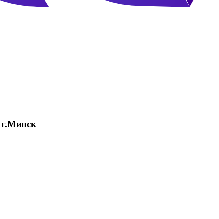
екл
 г.Минск