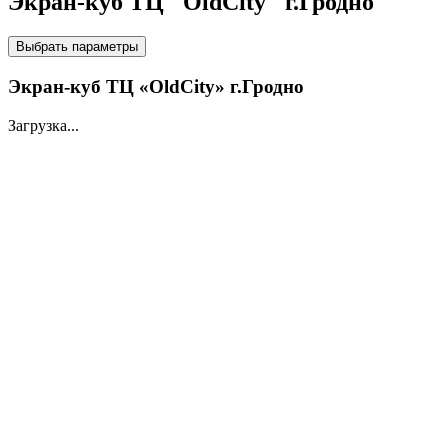
Экран-куб ТЦ "OldCity" г.Гродно
НА LED ЭКРАНАХ
Выбрать параметры
Экран-куб ТЦ «OldCity» г.Гродно
Загрузка...